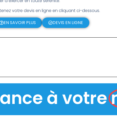
er à exercer en toute sérénité.
enez votre devis en ligne en cliquant ci-dessous.
EN SAVOIR PLUS
DEVIS EN LIGNE
rance à votre