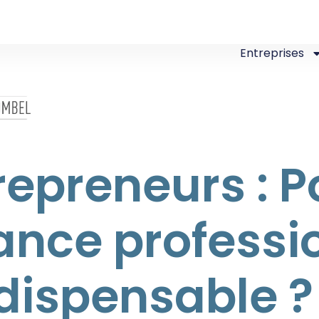
Entreprises
epreneurs : P
ance professi
ndispensable ?