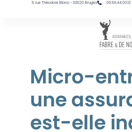
contenu
11, rue Théodore Blanc - 33520 Bruges
05.56.44.00.13
principal
Micro-entr
une assur
est-elle i