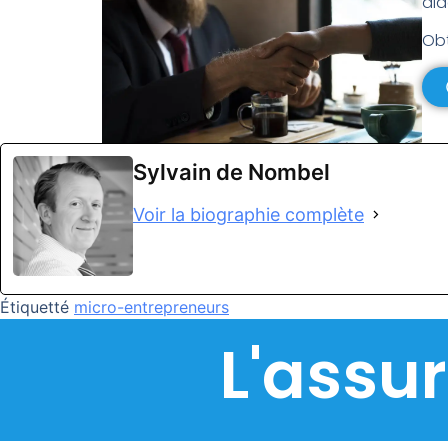
aid
Obt
Sylvain de Nombel
Voir la biographie complète
Étiquetté
micro-entrepreneurs
L'assu