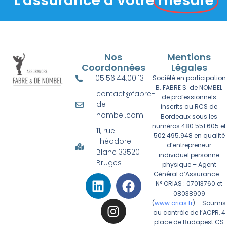
L'assurance à votre
mesure
Nos
Mentions
Coordonnées
Légales
05.56.44.00.13
Société en participation
B. FABRE S. de NOMBEL
contact@fabre-
de professionnels
de-
inscrits au RCS de
nombel.com
Bordeaux sous les
numéros 480.551.605 et
11, rue
502.495.948 en qualité
Théodore
d’entrepreneur
Blanc 33520
individuel personne
Bruges
physique – Agent
Général d’Assurance –
N° ORIAS : 07013760 et
08038909
(
www.orias.fr
) – Soumis
au contrôle de l’ACPR, 4
place de Budapest CS